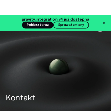
gravity.integration v4 już dostępna
×
Pobierz teraz
Sprawdź zmiany
(otwiera się w nowej karcie)
MENU
Kontakt