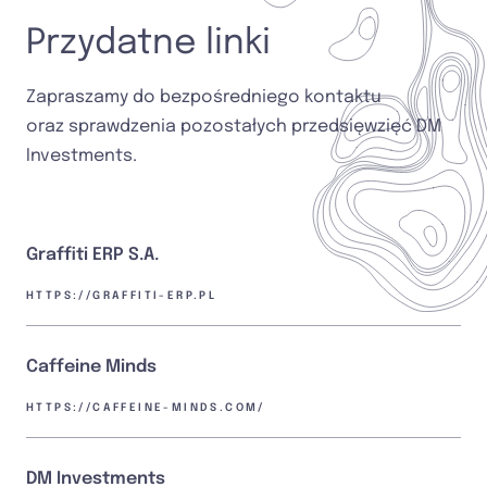
Przydatne linki
Zapraszamy do bezpośredniego kontaktu
oraz sprawdzenia pozostałych przedsięwzięć DM
Investments.
Graffiti ERP S.A.
(OTWIERA SIĘ W NOWEJ KARCIE)
HTTPS://GRAFFITI-ERP.PL
Caffeine Minds
(OTWIERA SIĘ W NOWEJ KARC
HTTPS://CAFFEINE-MINDS.COM/
DM Investments